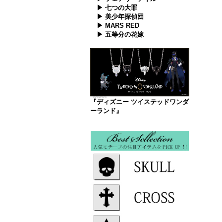
▶ 七つの大罪
▶ 美少年探偵団
▶ MARS RED
▶ 五等分の花嫁
『ディズニー ツイステッドワンダ
ーランド』