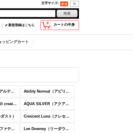
文字サイズ
:
0
カートの中身
新規登録はこちら
ョッピングカート
Artemis Kings（アルテミスキングス）
Ability Normal（アビリティーノーマル）
anima exists in all creation（アニマ エグジスツ イン オール クリエーション）
AQUA SILVER（アクアシルバー）
ールダスト）
Crescent Luna（クレセントルナ）
Fatima Design（ファティマデザイン）
Lee Downey（リーダウニー）