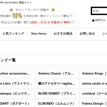
ecret base 通販サイト
ログイン
人気ランキング
New Items
おすすめ商品
お問い合せ
シ
ランド一覧
Ark silver accessories（アーク シルバーアクセサリーズ）
Artemis Classic（アルテミスクラシック）
Astra Libio（アストラリバイオ）
蝶のアクセサリーageha（アゲハ）
Beautesque（ビュウテスク）
BLIND RABBIT（ブラインドラビット）
cooldust（ク
gDART（ダグダート）
ELMUNDO（エルムンド）