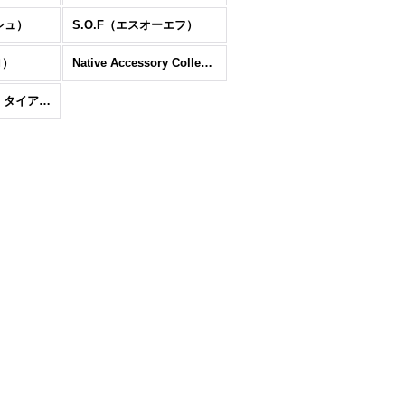
シュ）
S.O.F（エスオーエフ）
ロ）
Native Accessory Collection（インディアンジュエリー＆シルバーフェザー）
コラボレーション タイアップモデル