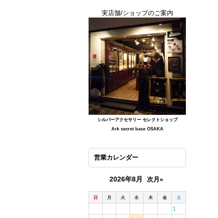
実店舗/ショップのご案内
シルバーアクセサリー セレクトショップ
Ark secret base OSAKA
営業カレンダー
2026年8月
次月»
日
月
火
水
木
金
土
1