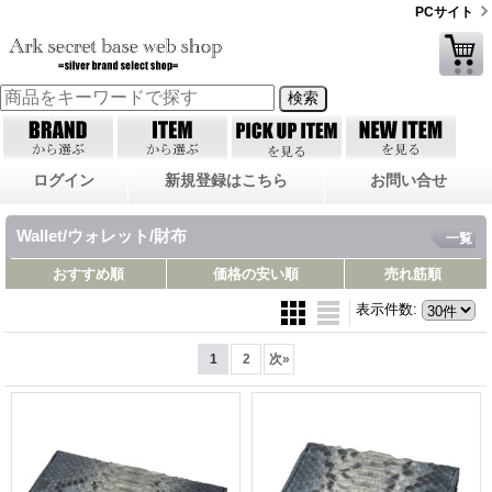
PCサイト
ログイン
新規登録はこちら
お問い合せ
Wallet/ウォレット/財布
一覧
おすすめ順
価格の安い順
売れ筋順
表示件数
:
1
2
次
»