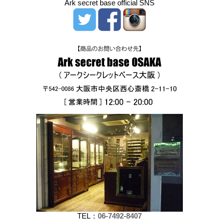
Ark secret base official SNS
TEL：
06-7492-8407