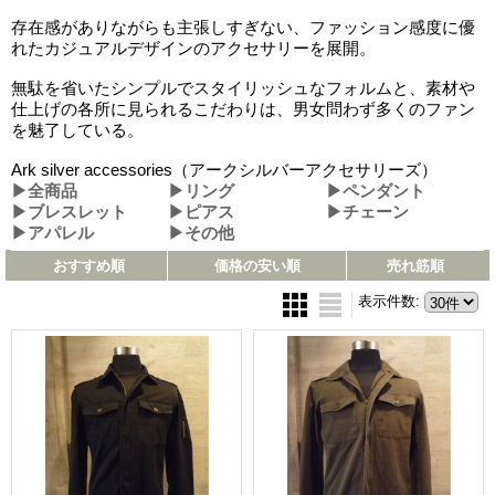
存在感がありながらも主張しすぎない、ファッション感度に優
れたカジュアルデザインのアクセサリーを展開。
無駄を省いたシンプルでスタイリッシュなフォルムと、素材や
仕上げの各所に見られるこだわりは、男女問わず多くのファン
を魅了している。
Ark silver accessories（アークシルバーアクセサリーズ）
▶全商品
▶リング
▶ペンダント
▶ブレスレット
▶ピアス
▶チェーン
▶アパレル
▶その他
おすすめ順
価格の安い順
売れ筋順
表示件数
: