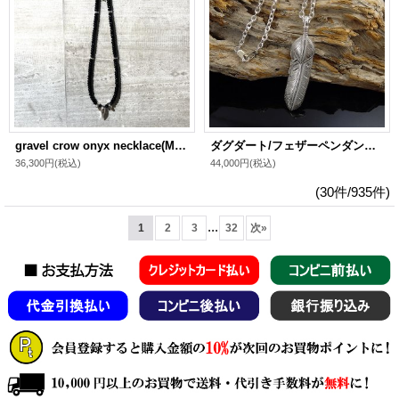
gravel crow onyx necklace(M) / ELMUNDO（エルムンド） ストーンネックレス シルバ－925 メンズ
ダグダート/フェザーペンダント(ラージ＆ハートフェザー) 羽 シルバ－925 メンズ DAgDART
36,300円
(税込)
44,000円
(税込)
(30件/935件)
...
1
2
3
32
次
»