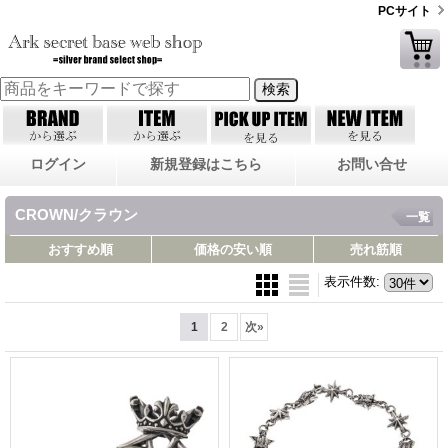
PCサイト
ログイン
新規登録はこちら
お問い合せ
CROWN/クラウン
一覧
おすすめ順
価格の安い順
売れ筋順
表示件数
:
1
2
次
»