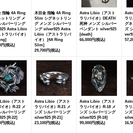
指輪 4A Ring
木目金 指輪 4A Ring
Astra Libio（アスト
Ast
ネットリング メ
Slim シグネットリン
ラリバイオ）DEATH
ラリ
 シルバーリング
グ メンズ シルバーリ
死神 メンズ シルバー
グネ
r925 Astra Libio
ング silver925 Astra
ペンダント silver925
ズ 
ストラリバイオ）
Libio（アストラリバ
[
death
]
ver9
ing
]
イオ）
[
4A Ring
66,000円
(税込)
57,
00円
(税込)
Slim
]
29,700円
(税込)
a Libio（アスト
Astra Libio（アスト
Astra Libio（アスト
Ast
イオ）R-22 メ
ラリバイオ）R-21 メ
ラリバイオ）R-18 メ
ラリ
 シルバーリング
ンズ シルバーリング
ンズ シルバーリング
ンズ
r925
[
R-22
]
silver925
[
R-21
]
silver925
[
R-18
]
silv
00円
(税込)
23,100円
(税込)
99,000円
(税込)
16,