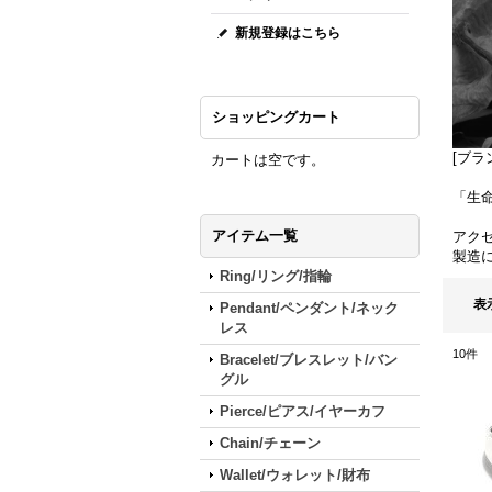
新規登録はこちら
ショッピングカート
[ブラ
カートは空です。
「生
アイテム一覧
アク
製造
Ring/リング/指輪
表
Pendant/ペンダント/ネック
レス
10
件
Bracelet/ブレスレット/バン
グル
Pierce/ピアス/イヤーカフ
Chain/チェーン
Wallet/ウォレット/財布