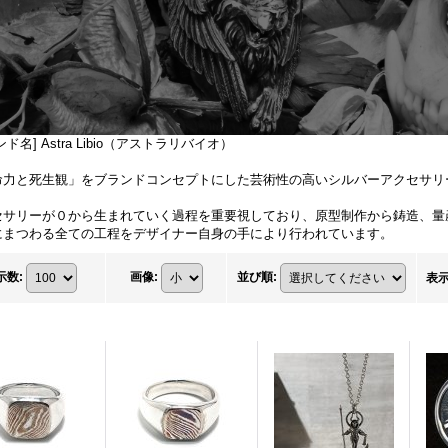
ンド名] Astra Libio（アストラリバイオ）
命力と死生観」をブランドコンセプトにした芸術性の高いシルバーアクセサリ
セサリーが０から生まれていく過程を重要視しており、原型制作から鋳造、量
にまつわる全ての工程をデザイナー自身の手により行われています。
示数
:
画像
:
並び順
:
表