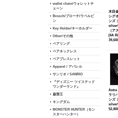
wallet chain/ウォレットチ
ェーン
木目金 
Brooch/ブローチ/ラペルピ
シグ
ン
ンズ
silve
Key Holder/キーホルダー
（ア
[
4A R
Other/その他
39,6
ペアリング
ペアネックレス
ペアブレスレット
Apparel / アパレル
サンリオ / SANRIO
『ディズニー ツイステッド
ワンダーランド』
Astr
巌窟王
ラリバ
ンズ
キングダム
silve
52,8
MONSTER HUNTER（モン
スターハンター）