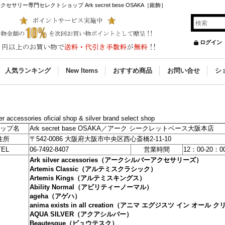
ー専門セレクトショップ Ark secret bese OSAKA［銀飾］
ログイン
人気ランキング
New Items
おすすめ商品
お問い合せ
シ
er accessories oficial shop & silver brand select shop
ップ名
Ark secret base OSAKA／アーク シークレットベース大阪本店
住所
〒542-0086 大阪府大阪市中央区西心斎橋2-11-10
TEL
06-7492-8407
営業時間
12：00-20
Ark silver accessories（アークシルバーアクセサリーズ）
Artemis Classic（アルテミスクラシック）
Artemis Kings（アルテミスキングス）
Ability Normal（アビリティーノーマル）
ageha（アゲハ）
anima exists in all creation（アニマ エグジスツ イン オー
AQUA SILVER（アクアシルバー）
Beautesque（ビュウテスク）