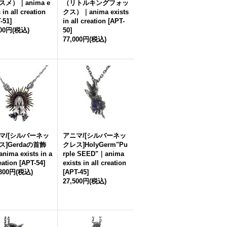
スメ）｜anima e
（リトルキングフォッ
s in all creation
クス）｜anima exists
-51
]
in all creation
[
APT-
500円
(税込)
50
]
77,000円
(税込)
マ/[シルバーネッ
アニマ/[シルバーネッ
ス]Gerdaの首飾
クレス]HolyGerm"Pu
ima exists in a
rple SEED"｜anima
reation
[
APT-54
]
exists in all creation
,300円
(税込)
[
APT-45
]
27,500円
(税込)