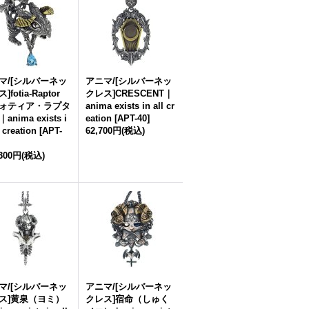
マ/[シルバーネッ
アニマ/[シルバーネッ
]fotia-Raptor
クレス]CRESCENT｜
ォティア・ラプタ
anima exists in all cr
anima exists i
eation
[
APT-40
]
l creation
[
APT-
62,700円
(税込)
,300円
(税込)
マ/[シルバーネッ
アニマ/[シルバーネッ
ス]黄泉（ヨミ）
クレス]宿命（しゅく