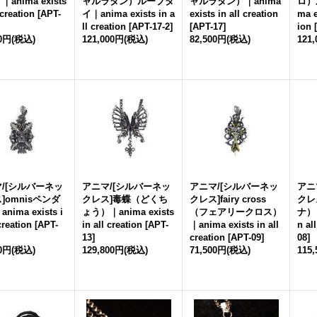
anima exists
ャルラタン）ループタ
ャルラタン）｜anima
ロ）
 creation
[
APT-
イ｜anima exists in a
exists in all creation
ma e
ll creation
[
APT-17-2
]
[
APT-17
]
ion
[
00円
(税込)
121,000円
(税込)
82,500円
(税込)
121
/[シルバーネッ
アニマ/[シルバーネッ
アニマ/[シルバーネッ
アニ
]omnisペンダ
クレス]毒蝶（どくち
クレス]fairy cross
クレ
nima exists i
ょう）｜anima exists
（フェアリークロス）
ナ）｜
creation
[
APT-
in all creation
[
APT-
｜anima exists in all
n al
13
]
creation
[
APT-09
]
08
]
00円
(税込)
129,800円
(税込)
71,500円
(税込)
115