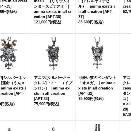
sts in all creat
inasII （リリウムイ
L (アレルヤ＋デビ
｜ani
PT-39
]
ンタースピナスII）｜
ル）｜anima exists i
crea
000円
(税込)
anima exists in all cr
n all creation
[
APT-
62,
eation
[
APT-38
]
37
]
121,000円
(税込)
83,600円
(税込)
/[シルバーネッ
アニマ/[シルバーネッ
可愛い猫のペンダント
アニ
ス]運命（うんメ
クレス] ・ε・ （イプ
「オメガ」｜anima e
クレス
nima exists i
シロン）｜anima exi
xists in all creation
ces
creation
[
APT-
sts in all creation
[
APT-32
]
タン
[
APT-33
]
75,900円
(税込)
コ）｜
00円
(税込)
75,900円
(税込)
n al
28
]
67,