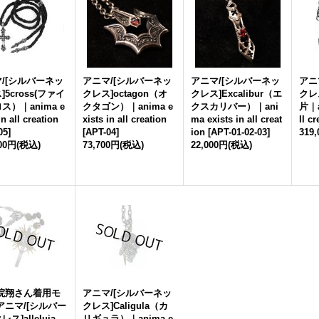
/[シルバーネッ
アニマ/[シルバーネッ
アニマ/[シルバーネッ
アニ
]5cross(ファイ
クレス]octagon（オ
クレス]Excalibur（エ
クレ
ス）｜anima e
クタゴン）｜anima e
クスカリバー）｜ani
片｜an
in all creation
xists in all creation
ma exists in all creat
ll c
05
]
[
APT-04
]
ion
[
APT-01-02-03
]
319
500円
(税込)
73,700円
(税込)
22,000円
(税込)
龍院翔さん着用モ
アニマ/[シルバーネッ
アニマ/[シルバー
クレス]Caligula（カ
ス]alleluia
リギュラ）｜anima e