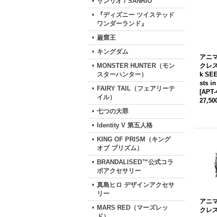
サンリオ / SANRIO
『ディズニー ツイステッド
ワンダーランド』
巌窟王
キングダム
アニマ
MONSTER HUNTER（モン
クレス]
スターハンター）
k SE
sts in
FAIRY TAIL（フェアリーテ
[
APT-
イル）
27,5
七つの大罪
Identity V 第五人格
KING OF PRISM（キング
オブ プリズム）
BRANDALISED™公式コラ
ボアクセサリー
真島ヒロ デザインアクセサ
リー
アニマ
MARS RED（マーズレッ
クレス
ド）