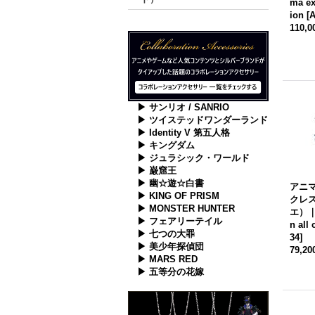
ma exi
ion
[
A
110,
▶ サンリオ / SANRIO
▶ ツイステッドワンダーランド
▶ Identity V 第五人格
▶ キングダム
▶ ジュラシック・ワールド
▶ 巌窟王
▶ 幽☆遊☆白書
アニマ
▶ KING OF PRISM
クレ
▶ MONSTER HUNTER
エ）｜a
▶ フェアリーテイル
n all 
▶ 七つの大罪
34
]
▶ 美少年探偵団
79,2
▶ MARS RED
▶ 五等分の花嫁