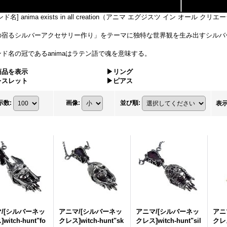
ド名] anima exists in all creation（アニマ エグジスツ イン オール クリ
の宿るシルバーアクセサリー作り」をテーマに独特な世界観を生み出すシルバ
ド名の冠であるanimaはラテン語で魂を意味する。
商品を表示
▶リング
レスレット
▶ピアス
示数
:
画像
:
並び順
:
表
/[シルバーネッ
アニマ/[シルバーネッ
アニマ/[シルバーネッ
アニ
witch-hunt"fo
クレス]witch-hunt"sk
クレス]witch-hunt"sil
クレ