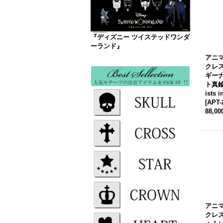
『ディズニー ツイステッドワンダ
ーランド』
アニマ
クレス]
ギー
ト真鍮V
ists i
[
APT-
88,0
アニマ
クレ