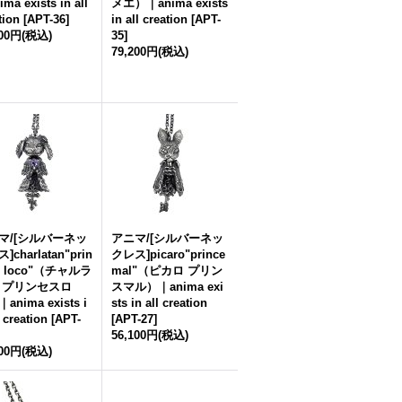
ma exists in all
メエ）｜anima exists
tion
[
APT-36
]
in all creation
[
APT-
700円
(税込)
35
]
79,200円
(税込)
マ/[シルバーネッ
アニマ/[シルバーネッ
]charlatan"prin
クレス]picaro"prince
s loco"（チャルラ
mal"（ピカロ プリン
 プリンセスロ
スマル）｜anima exi
anima exists i
sts in all creation
l creation
[
APT-
[
APT-27
]
56,100円
(税込)
100円
(税込)