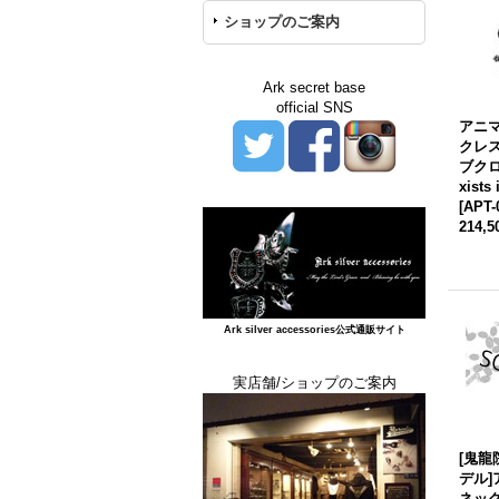
ショップのご案内
Ark secret base
official SNS
アニマ
クレス
ブクロ
xists 
[
APT-
214,
Ark silver accessories公式通販サイト
実店舗/ショップのご案内
[鬼
デル]
ネックレ