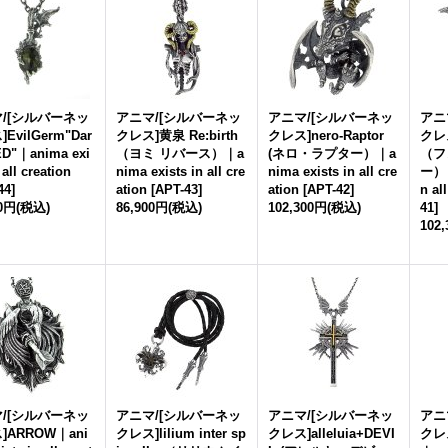
/[シルバーネッ
アニマ/[シルバーネッ
アニマ/[シルバーネッ
アニ
EvilGerm"Dar
クレス]黄泉 Re:birth
クレス]nero-Raptor
クレス
ED"｜anima exi
（ヨミ リバース）｜a
(ネロ・ラプター）｜a
（フ
 all creation
nima exists in all cre
nima exists in all cre
ー）｜
44
]
ation
[
APT-43
]
ation
[
APT-42
]
n al
00円
(税込)
86,900円
(税込)
102,300円
(税込)
41
]
102
/[シルバーネッ
アニマ/[シルバーネッ
アニマ/[シルバーネッ
アニ
]ARROW｜ani
クレス]lilium inter sp
クレス]alleluia+DEVI
クレ