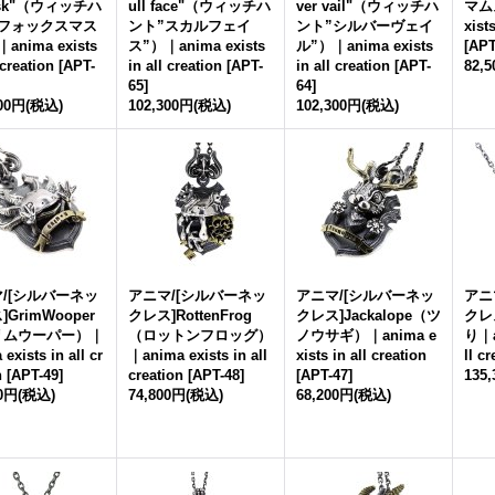
ask"（ウィッチハ
ull face"（ウィッチハ
ver vail"（ウィッチハ
マム
”フォックスマス
ント”スカルフェイ
ント”シルバーヴェイ
xist
anima exists
ス”）｜anima exists
ル”）｜anima exists
[
APT
 creation
[
APT-
in all creation
[
APT-
in all creation
[
APT-
82,
65
]
64
]
300円
(税込)
102,300円
(税込)
102,300円
(税込)
/[シルバーネッ
アニマ/[シルバーネッ
アニマ/[シルバーネッ
アニ
GrimWooper
クレス]RottenFrog
クレス]Jackalope（ツ
クレ
リムウーパー）｜
（ロットンフロッグ）
ノウサギ）｜anima e
り｜an
exists in all cr
｜anima exists in all
xists in all creation
ll c
n
[
APT-49
]
creation
[
APT-48
]
[
APT-47
]
135
00円
(税込)
74,800円
(税込)
68,200円
(税込)