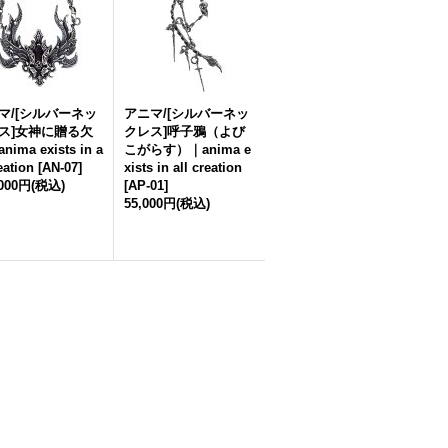
マ/[シルバーネッ
アニマ/[シルバーネッ
ス]女神に贈る欠
クレス]呼子鴉（よび
ima exists in a
こがらす）｜anima e
reation
[
AN-07
]
xists in all creation
,000円
(税込)
[
AP-01
]
55,000円
(税込)