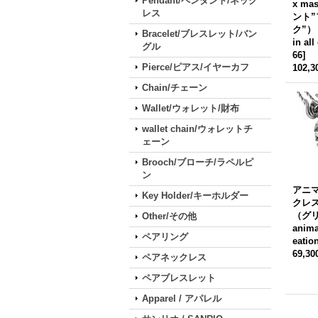
Pendant/ペンダント/ネック
x m
レス
ント
ク”）｜
Bracelet/ブレスレット/バン
in all
グル
66
]
Pierce/ピアス/イヤーカフ
102,
Chain/チェーン
Wallet/ウォレット/財布
wallet chain/ウォレットチ
ェーン
Brooch/ブローチ/ラペルピ
ン
アニマ
Key Holder/キーホルダー
クレス]
（グ
Other/その他
anima 
ペアリング
eatio
69,3
ペアネックレス
ペアブレスレット
Apparel / アパレル