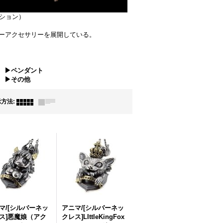
エーション）
ーアクセサリーを展開している。
▶ペンダント
▶その他
示方法
:
マ/[シルバーネッ
アニマ/[シルバーネッ
ス]悪魔娘（アク
クレス]LIttleKingFox