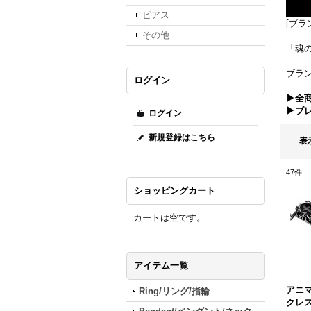
ピアス
[ブラン
その他
「魂
ブラン
ログイン
▶全
▶ブ
ログイン
新規登録はこちら
表
47
件
ショッピングカート
カートは空です。
アイテム一覧
アニマ
Ring/リング/指輪
クレス]