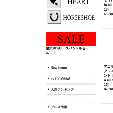
ょう）｜
in all
18
]
63,8
最大70%OFFスペシャルセー
ル！！
アニマ
New Items
クレス
ント｜a
おすすめ商品
n all 
15
]
82,5
人気ランキング
プレス情報