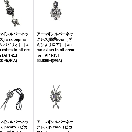
マ/[シルバーネッ
アニマ/[シルバーネッ
]rosa papilio
クレス]銀豹roar（ぎ
サパピリオ）｜a
んひょうロア）｜ani
 exists in all cre
ma exists in all creat
n
[
APT-21
]
ion
[
APT-19
]
300円
(税込)
63,800円
(税込)
マ/[シルバーネッ
アニマ/[シルバーネッ
]picaro（ピカ
クレス]picaro（ピカ