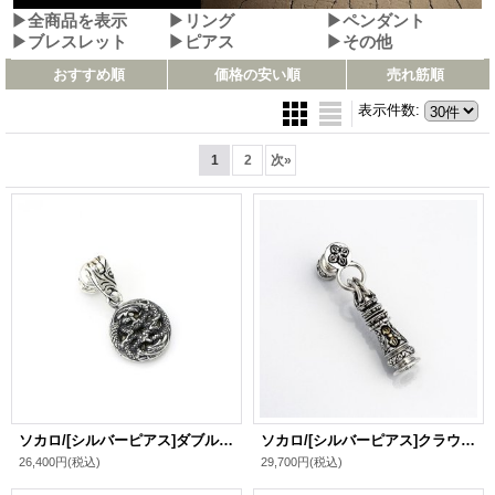
▶全商品を表示
▶リング
▶ペンダント
▶ブレスレット
▶ピアス
▶その他
おすすめ順
価格の安い順
売れ筋順
表示件数
:
1
2
次
»
ソカロ/[シルバーピアス]ダブル・ドラゴン・クラウン・ダブル・ドージェ・ピアス / ZOCALO
ソカロ/[シルバーピアス]クラウン・ドージェ・キング・ピアス / ZOCALO
26,400円
(税込)
29,700円
(税込)