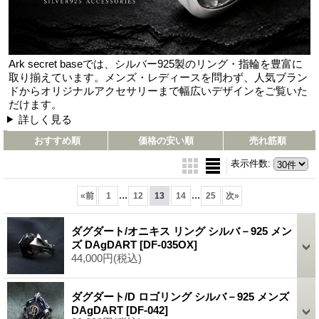
Ark secret baseでは、シルバー925製のリング・指輪を豊富に
取り揃えています。メンズ・レディースを問わず、人気ブラン
ドからオリジナルアクセサリーまで幅広いデザインをご覧いた
だけます。
詳しく見る
おすすめ順
価格の安い順
売れ筋順
表示件数
:
...
...
«
前
1
12
13
14
25
次
»
ダグダート/オニキス リング シルバ－925 メン
ズ DAgDART
[DF-035OX]
44,000円
(税込)
ダグダート/D ロゴリング シルバ－925 メンズ
DAgDART
[DF-042]