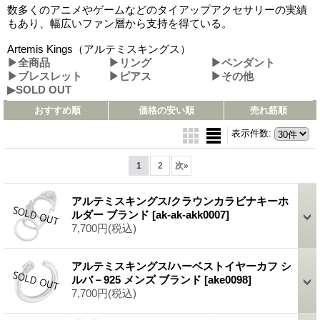
数多くのアニメやゲームなどのタイアップアクセサリーの実績
もあり、幅広いファン層から支持を得ている。
Artemis Kings（アルテミスキングス）
▶全商品
▶リング
▶ペンダント
▶ブレスレット
▶ピアス
▶その他
▶SOLD OUT
おすすめ順
価格の安い順
売れ筋順
表示件数
:
1
2
次
»
アルテミスキングス/クラウンカラビナキーホ
ルダー ブランド
[ak-ak-akk0007]
7,700円
(税込)
アルテミスキングス/ハーベストイヤーカフ シ
ルバ－925 メンズ ブランド
[ake0098]
7,700円
(税込)