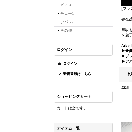
ピアス
[ブラン
チェーン
存在
アパレル
無駄
その他
を魅
Ark 
ログイン
▶全
▶ブ
▶ア
ログイン
新規登録はこちら
表
222
件
ショッピングカート
カートは空です。
アイテム一覧