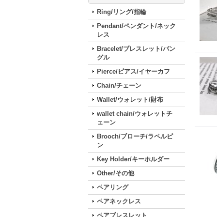
Ring/リング/指輪
Pendant/ペンダント/ネック
レス
Bracelet/ブレスレット/バン
グル
Pierce/ピアス/イヤーカフ
Chain/チェーン
Wallet/ウォレット/財布
wallet chain/ウォレットチ
ェーン
Brooch/ブローチ/ラペルピ
ン
Key Holder/キーホルダー
Other/その他
ペアリング
ペアネックレス
ペアブレスレット