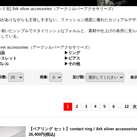
ド名] Ark silver accessories（アークシルバーアクセサリーズ）
感がありながらも主張しすぎない、ファッション感度に優れたカジュアルデザ
を省いたシンプルでスタイリッシュなフォルムと、素材や仕上げの各所に見ら
了している。
silver accessories（アークシルバーアクセサリーズ）
商品
▶リング
レスレット
▶ピアス
パレル
▶その他
示数
:
画像
:
並び順
:
表
1
2
3
4
5
6
...
12
次
【ペアリング セット】contact ring / Ark silver accessorie
26,400円
(税込)