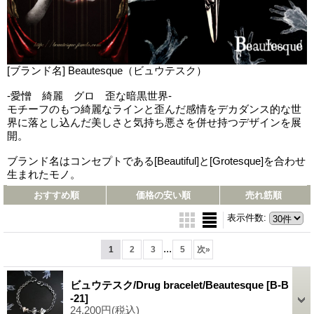
[ブランド名] Beautesque（ビュウテスク）
-愛憎 綺麗 グロ 歪な暗黒世界-
モチーフのもつ綺麗なラインと歪んだ感情をデカダンス的な世
界に落とし込んだ美しさと気持ち悪さを併せ持つデザインを展
開。
ブランド名はコンセプトである[Beautiful]と[Grotesque]を合わせ
生まれたモノ。
おすすめ順
価格の安い順
売れ筋順
表示件数
:
...
1
2
3
5
次
»
ビュウテスク/Drug bracelet/Beautesque
[B-B
-21]
24,200円
(税込)