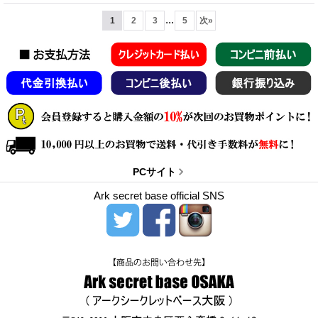
...
1
2
3
5
次
»
PCサイト
Ark secret base official SNS