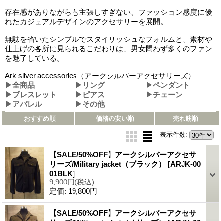
存在感がありながらも主張しすぎない、ファッション感度に優
れたカジュアルデザインのアクセサリーを展開。
無駄を省いたシンプルでスタイリッシュなフォルムと、素材や
仕上げの各所に見られるこだわりは、男女問わず多くのファン
を魅了している。
Ark silver accessories（アークシルバーアクセサリーズ）
▶全商品
▶リング
▶ペンダント
▶ブレスレット
▶ピアス
▶チェーン
▶アパレル
▶その他
おすすめ順
価格の安い順
売れ筋順
表示件数
:
【SALE/50%OFF】アークシルバーアクセサ
リーズ/Military jacket（ブラック）
[ARJK-00
01BLK]
9,900円
(税込)
定価
:
19,800円
【SALE/50%OFF】アークシルバーアクセサ