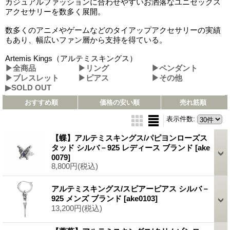
カジュアルファッションに合わせやすいお洒落なユニセックス
アクセサリーを数多く展開。
数多くのアニメやゲームなどのタイアップアクセサリーの実績
もあり、幅広いファン層から支持を得ている。
Artemis Kings（アルテミスキングス）
▶全商品
▶リング
▶ペンダント
▶ブレスレット
▶ピアス
▶その他
▶SOLD OUT
おすすめ順
価格の安い順
売れ筋順
表示件数
:
【蝶】アルテミスキングス/パピヨンローズス
タッド シルバ－925 レディース ブランド
[ake
0079]
8,800円
(税込)
アルテミスキングス/スピアーピアス シルバ－
925 メンズ ブランド
[ake0103]
13,200円
(税込)