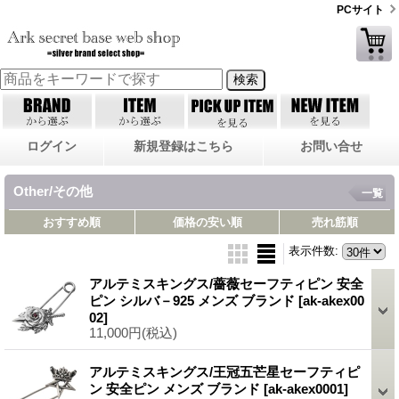
PCサイト
ログイン
新規登録はこちら
お問い合せ
Other/その他
一覧
おすすめ順
価格の安い順
売れ筋順
表示件数
:
アルテミスキングス/薔薇セーフティピン 安全
ピン シルバ－925 メンズ ブランド
[ak-akex00
02]
11,000円
(税込)
アルテミスキングス/王冠五芒星セーフティピ
ン 安全ピン メンズ ブランド
[ak-akex0001]