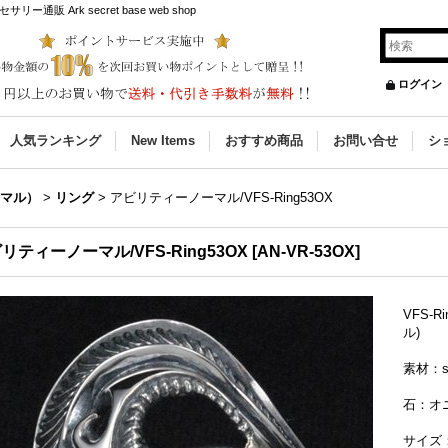
販 Ark secret base web shop
ログイン
人気ランキング
New Items
おすすめ商品
お問い合せ
シ
ノーマル）
>
リング
>
アビリティーノーマル/VFS-Ring53OX
リティーノーマル/VFS-Ring53OX
[
AN-VR-53OX
]
VFS-R
ル)
素材：si
石：オ
サイズ：