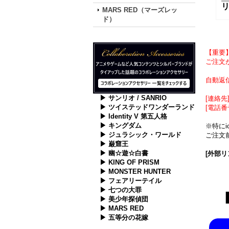
MARS RED（マーズレッ
ド）
【重要
ご注文が
自動返
▶ サンリオ / SANRIO
[連絡先] 
▶ ツイステッドワンダーランド
[電話番
▶ Identity V 第五人格
▶ キングダム
※特に
▶ ジュラシック・ワールド
ご注文前
▶ 巌窟王
▶ 幽☆遊☆白書
[外部リ
▶ KING OF PRISM
▶ MONSTER HUNTER
▶ フェアリーテイル
▶ 七つの大罪
▶ 美少年探偵団
▶ MARS RED
▶ 五等分の花嫁