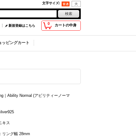
文字サイズ
:
0
カートの中身
新規登録はこちら
ョッピングカート
ing｜Ability Normal (アビリティーノーマ
lver925
ニキス
リング幅 28mm