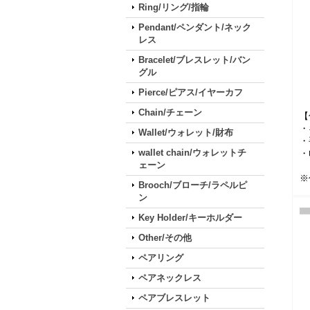
Ring/リング/指輪
Pendant/ペンダント/ネック
レス
Bracelet/ブレスレット/バン
グル
Pierce/ピアス/イヤーカフ
Chain/チェーン
【
・
Wallet/ウォレット/財布
・
wallet chain/ウォレットチ
・
ェーン
※
Brooch/ブローチ/ラペルピ
ン
Key Holder/キーホルダー
Other/その他
ペアリング
ペアネックレス
ペアブレスレット