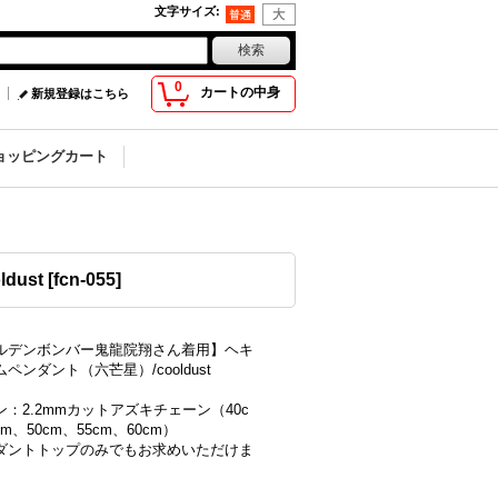
文字サイズ
:
0
カートの中身
新規登録はこちら
ョッピングカート
dust
[
fcn-055
]
ルデンボンバー鬼龍院翔さん着用】ヘキ
ペンダント（六芒星）/cooldust
：2.2mmカットアズキチェーン（40c
cm、50cm、55cm、60cm）
ダントトップのみでもお求めいただけま