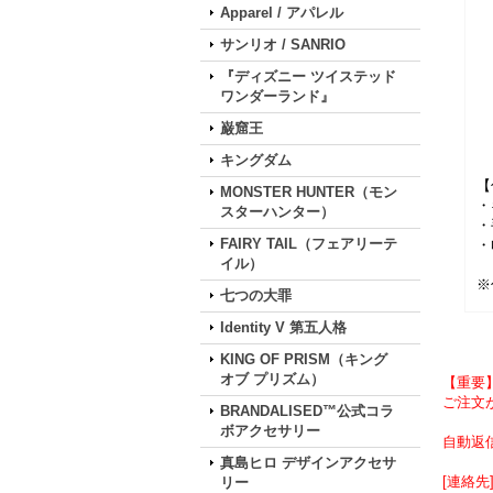
Apparel / アパレル
サンリオ / SANRIO
『ディズニー ツイステッド
ワンダーランド』
巌窟王
キングダム
【
MONSTER HUNTER（モン
・
スターハンター）
・
FAIRY TAIL（フェアリーテ
・
イル）
※
七つの大罪
Identity V 第五人格
KING OF PRISM（キング
オブ プリズム）
【重要
ご注文が
BRANDALISED™公式コラ
ボアクセサリー
自動返
真島ヒロ デザインアクセサ
[連絡先] 
リー