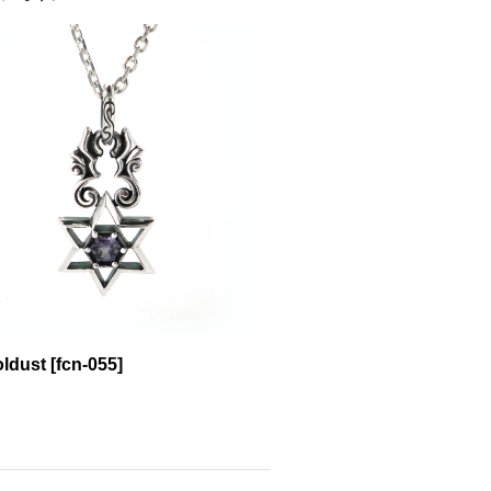
dust
[
fcn-055
]