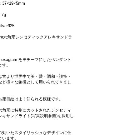
37×19×5mm
.7g
lver925
mm六角形シンセティックアレキサンドラ
hexagram-をモチーフにしたペンダント
です。
は古より世界中で美・愛・調和・護符・
など様々な象徴として用いられてきまし
も籠目紋はよく知られる模様です。
六角形に特別にカットされたシンセティ
レキサンドライト(写真説明参照)を採用し
。
の効いたスタイリッシュなデザインに仕
ています。