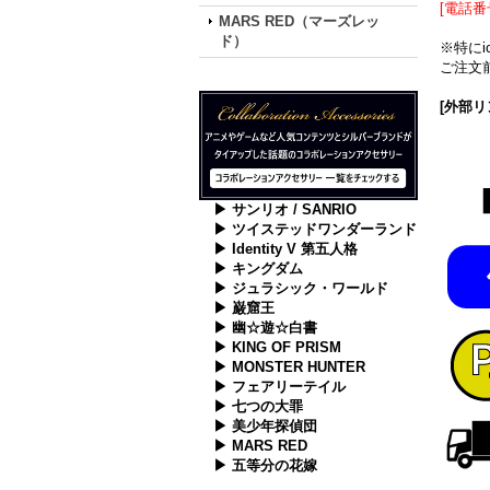
[電話番
MARS RED（マーズレッ
ド）
※特に
ご注文前
[外部リ
▶ サンリオ / SANRIO
▶ ツイステッドワンダーランド
▶ Identity V 第五人格
▶ キングダム
▶ ジュラシック・ワールド
▶ 巌窟王
▶ 幽☆遊☆白書
▶ KING OF PRISM
▶ MONSTER HUNTER
▶ フェアリーテイル
▶ 七つの大罪
▶ 美少年探偵団
▶ MARS RED
▶ 五等分の花嫁