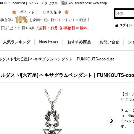
cooldust｜シルバーアクセサリー通販 Ark secret base web shop
ログイン
人気ランキング
New Items
おすすめ商品
お問い合せ
シ
ダスト/[六芒星] ヘキサグラムペンダント｜FUNKOUTS-cooldust
ルダスト/[六芒星] ヘキサグラムペンダント｜FUNKOUTS-cool
【ゴー
サグラム
チェーン
m、45
※ペン
す。