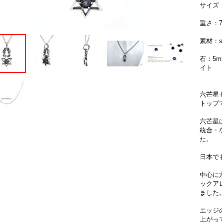
サイズ：
重さ：7
素材：si
石：5
イト
六芒星-
トップ
六芒星
統合・
た。
日本で
中心に
ックア
ました
エッジ
上がっ