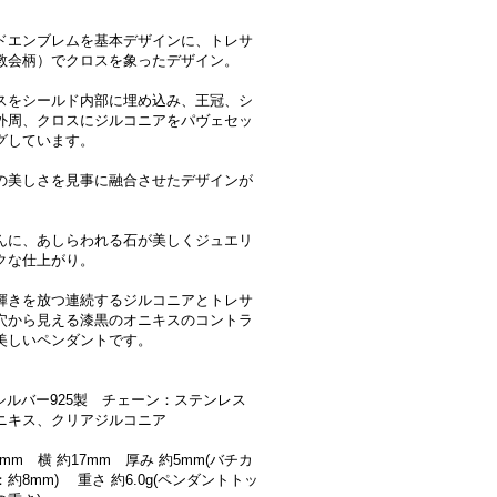
ドエンブレムを基本デザインに、トレサ
教会柄）でクロスを象ったデザイン。
スをシールド内部に埋め込み、王冠、シ
外周、クロスにジルコニアをパヴェセッ
グしています。
の美しさを見事に融合させたデザインが
んに、あしらわれる石が美しくジュエリ
クな仕上がり。
輝きを放つ連続するジルコニアとトレサ
穴から見える漆黒のオニキスのコントラ
美しいペンダントです。
:シルバー925製 チェーン：ステンレス
ニキス、クリアジルコニア
8mm 横 約17mm 厚み 約5mm(バチカ
約8mm) 重さ 約6.0g(ペンダントトッ