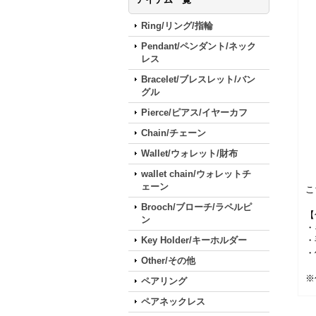
Ring/リング/指輪
Pendant/ペンダント/ネック
レス
Bracelet/ブレスレット/バン
グル
Pierce/ピアス/イヤーカフ
Chain/チェーン
Wallet/ウォレット/財布
wallet chain/ウォレットチ
ェーン
こ
Brooch/ブローチ/ラペルピ
【
ン
・
Key Holder/キーホルダー
・
・
Other/その他
※
ペアリング
ペアネックレス