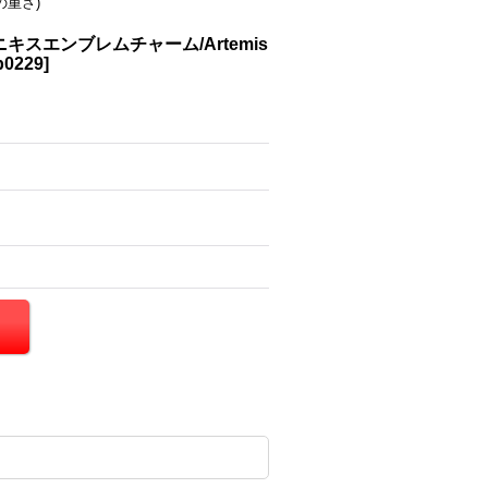
の重さ)
スエンブレムチャーム/Artemis
p0229
]