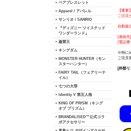
ペアブレスレット
【重要
Apparel / アパレル
ご注文が
サンリオ / SANRIO
自動返
『ディズニー ツイステッド
ワンダーランド』
[連絡先] 
巌窟王
[電話番
キングダム
※特に
ご注文前
MONSTER HUNTER（モン
スターハンター）
[外部リ
FAIRY TAIL（フェアリーテ
イル）
七つの大罪
Identity V 第五人格
KING OF PRISM（キング
オブ プリズム）
BRANDALISED™公式コラ
ボアクセサリー
真島ヒロ デザインアクセサ