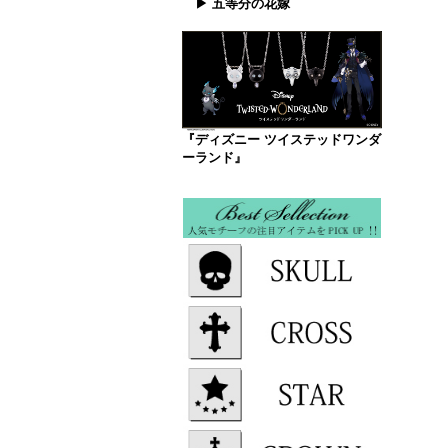
▶ 五等分の花嫁
『ディズニー ツイステッドワンダ
ーランド』