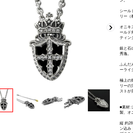
ン。
シール
リー（
オニキ
ールド
ティン
銀と石
秀逸。
ふんだ
ーライ
極上の
リーの
ストが
■素材
製、オ
縦 約2
ン込み：