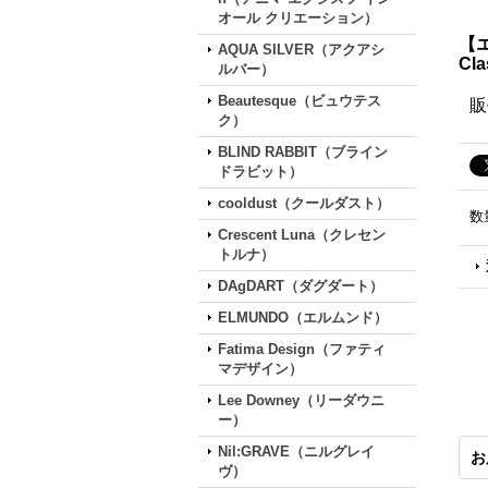
オール クリエーション）
【
AQUA SILVER（アクアシ
Cl
ルバー）
Beautesque（ビュウテス
販
ク）
BLIND RABBIT（ブライン
ドラビット）
cooldust（クールダスト）
数
Crescent Luna（クレセン
トルナ）
DAgDART（ダグダート）
ELMUNDO（エルムンド）
Fatima Design（ファティ
マデザイン）
Lee Downey（リーダウニ
ー）
Nil:GRAVE（ニルグレイ
お
ヴ）