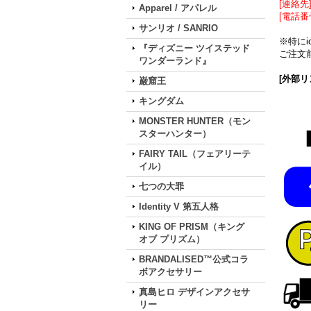
[連絡先] 
Apparel / アパレル
[電話番
サンリオ / SANRIO
※特に
『ディズニー ツイステッド
ご注文前
ワンダーランド』
[外部リ
巌窟王
キングダム
MONSTER HUNTER（モン
スターハンター）
FAIRY TAIL（フェアリーテ
イル）
七つの大罪
Identity V 第五人格
KING OF PRISM（キング
オブ プリズム）
BRANDALISED™公式コラ
ボアクセサリー
真島ヒロ デザインアクセサ
リー