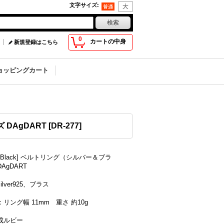
文字サイズ
:
0
カートの中身
新規登録はこちら
ョッピングカート
DAgDART
[
DR-277
]
ny Black] ベルトリング（シルバー＆ブラ
AgDART
lver925、ブラス
リング幅 11mm 重さ 約10g
成ルビー