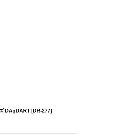
 DAgDART
[
DR-277
]