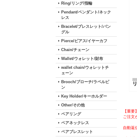
Ring/リング/指輪
Pendant/ペンダント/ネック
レス
Bracelet/ブレスレット/バン
グル
Pierce/ピアス/イヤーカフ
Chain/チェーン
Wallet/ウォレット/財布
wallet chain/ウォレットチ
ェーン
Brooch/ブローチ/ラペルピ
ン
Key Holder/キーホルダー
Other/その他
【重要
ペアリング
ご注文が
ペアネックレス
自動返
ペアブレスレット