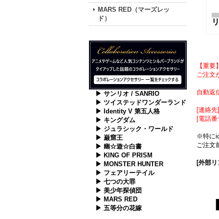
MARS RED（マーズレッ
ド）
【重要
ご注文が
自動返
▶ サンリオ / SANRIO
▶ ツイステッドワンダーランド
[連絡先] 
▶ Identity V 第五人格
[電話番
▶ キングダム
▶ ジュラシック・ワールド
※特に
▶ 巌窟王
ご注文前
▶ 幽☆遊☆白書
▶ KING OF PRISM
[外部リ
▶ MONSTER HUNTER
▶ フェアリーテイル
▶ 七つの大罪
▶ 美少年探偵団
▶ MARS RED
▶ 五等分の花嫁