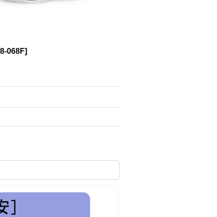
8-068F
]