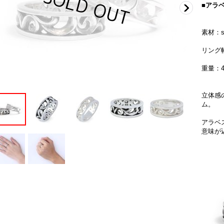
■アラ
素材：si
リング幅
重量：4
立体感
ム。
アラベ
意味が