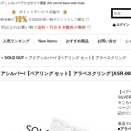
ーアクセサリー通販 Ark secret base web shop
ログイン
人気ランキング
New Items
おすすめ商品
お問い合せ
シ
>
SOLD OUT
>
アクアシルバー/【ペアリング セット】アラベスクリング
クアシルバー/【ペアリング セット】アラベスクリング
[
ASR-06
【ペア
SILV
※こち
ページ
記のリ
単品で
■アラ