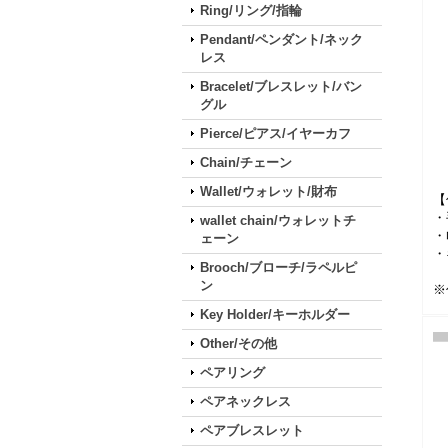
Ring/リング/指輪
Pendant/ペンダント/ネック
レス
Bracelet/ブレスレット/バン
グル
Pierce/ピアス/イヤーカフ
Chain/チェーン
Wallet/ウォレット/財布
【
・
wallet chain/ウォレットチ
・
ェーン
・
Brooch/ブローチ/ラペルピ
ン
※
Key Holder/キーホルダー
Other/その他
ペアリング
ペアネックレス
ペアブレスレット