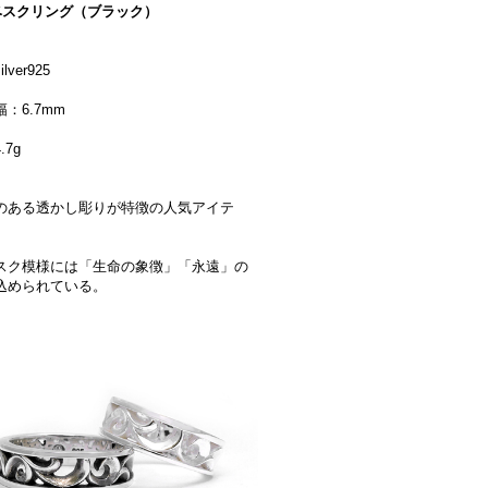
ベスクリング（ブラック）
lver925
：6.7mm
.7g
のある透かし彫りが特徴の人気アイテ
スク模様には「生命の象徴」「永遠」の
込められている。