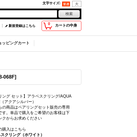
文字サイズ
:
0
カートの中身
新規登録はこちら
ョッピングカート
8-068F
]
リング セット】アラベスクリング/AQUA
ER（アクアシルバー）
らの商品はペアリングセット販売の専用
です。単品で購入をご希望のお客様は下
ンクからお求めください
の購入はこちら
ベスクリング（ホワイト）