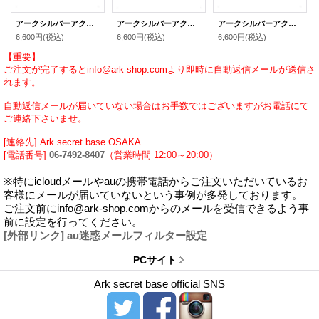
アークシルバーアクセサリーズ/[トランプピアス]スペードAカードピアス メンズ ブランド シルバーピアス
アークシルバーアクセサリーズ/[トランプピアス]クラブAカードピアス メンズ ブランド シルバーピアス
アークシルバーアクセサリーズ/[トランプピアス]ダイヤAカードピアス メンズ ブランド シルバーピアス
6,600円
(税込)
6,600円
(税込)
6,600円
(税込)
【重要】
ご注文が完了するとinfo@ark-shop.comより即時に自動返信メールが送信さ
れます。
自動返信メールが届いていない場合はお手数ではございますがお電話にて
ご連絡下さいませ。
[連絡先] Ark secret base OSAKA
[電話番号]
06-7492-8407
（営業時間 12:00～20:00）
※特にicloudメールやauの携帯電話からご注文いただいているお
客様にメールが届いていないという事例が多発しております。
ご注文前にinfo@ark-shop.comからのメールを受信できるよう事
前に設定を行ってください。
[外部リンク] au迷惑メールフィルター設定
PCサイト
Ark secret base official SNS