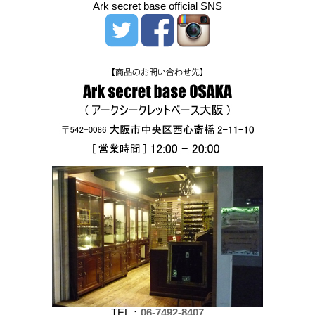
Ark secret base official SNS
TEL：
06-7492-8407