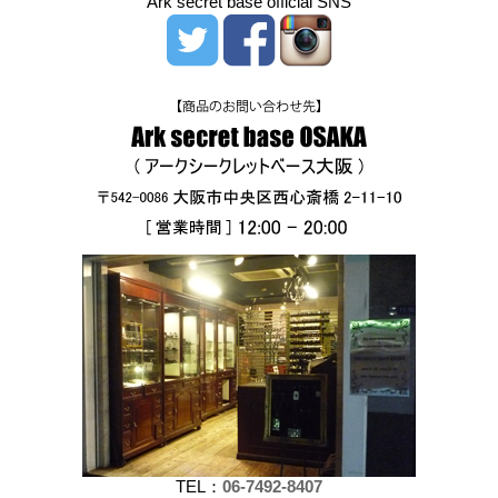
Ark secret base official SNS
TEL：
06-7492-8407