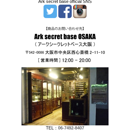
Ark secret base official SNS
TEL：
06-7492-8407