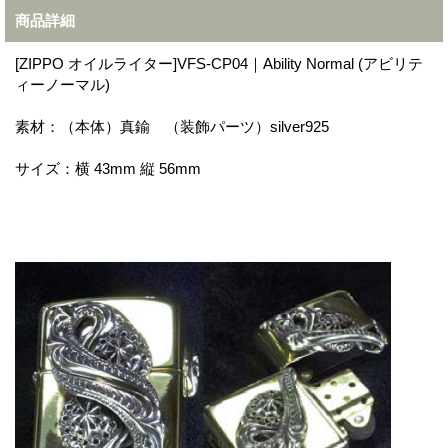
商品詳細
[ZIPPO オイルライター]VFS-CP04｜Ability Normal (アビリテ
ィーノーマル)
素材：（本体）真鍮 （装飾パーツ）silver925
サイズ：横 43mm 縦 56mm