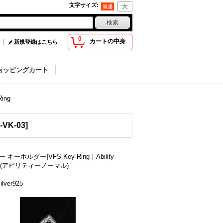
文字サイズ
:
0
カートの中身
新規登録はこちら
ョッピングカート
ing
-VK-03
]
 キーホルダー]VFS-Key Ring｜Ability
al (アビリティーノーマル)
lver925