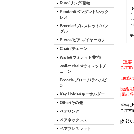
Ring/リング/指輪
【
Pendant/ペンダント/ネック
・
レス
・
・
Bracelet/ブレスレット/バン
グル
※
Pierce/ピアス/イヤーカフ
Chain/チェーン
Wallet/ウォレット/財布
【重要
wallet chain/ウォレットチ
ご注文が
ェーン
自動返
Brooch/ブローチ/ラペルピ
ン
[連絡先] 
Key Holder/キーホルダー
[電話番
Other/その他
※特に
ご注文前
ペアリング
ペアネックレス
[外部リ
ペアブレスレット