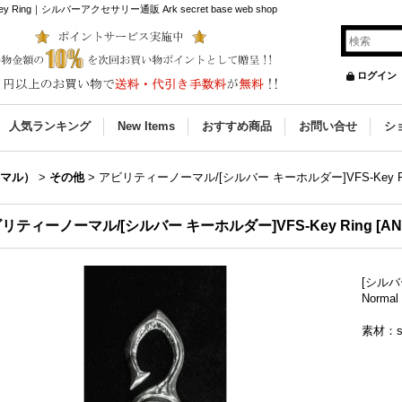
ng｜シルバーアクセサリー通販 Ark secret base web shop
ログイン
人気ランキング
New Items
おすすめ商品
お問い合せ
シ
ノーマル）
>
その他
>
アビリティーノーマル/[シルバー キーホルダー]VFS-Key R
リティーノーマル/[シルバー キーホルダー]VFS-Key Ring
[
AN
[シルバー
Norm
素材：si