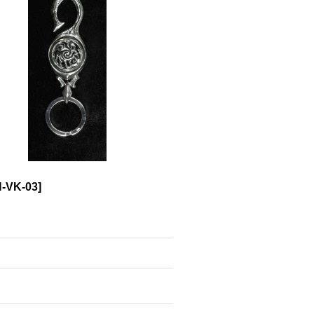
-VK-03
]