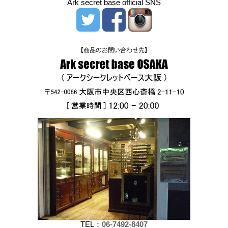
Ark secret base official SNS
TEL：
06-7492-8407