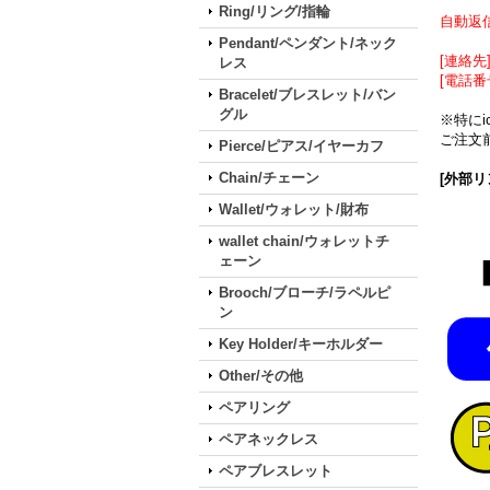
Ring/リング/指輪
自動返
Pendant/ペンダント/ネック
[連絡先] 
レス
[電話番
Bracelet/ブレスレット/バン
グル
※特に
ご注文前
Pierce/ピアス/イヤーカフ
Chain/チェーン
[外部リ
Wallet/ウォレット/財布
wallet chain/ウォレットチ
ェーン
Brooch/ブローチ/ラペルピ
ン
Key Holder/キーホルダー
Other/その他
ペアリング
ペアネックレス
ペアブレスレット