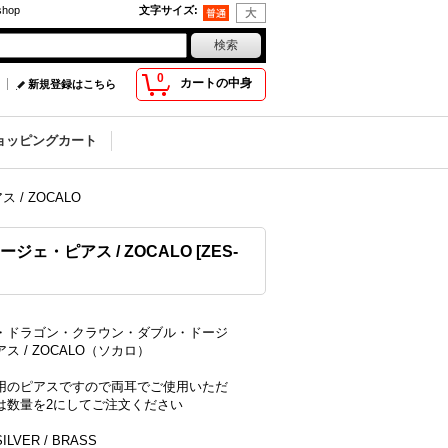
hop
文字サイズ
:
0
カートの中身
新規登録はこちら
ョッピングカート
/ ZOCALO
ェ・ピアス / ZOCALO
[
ZES-
・ドラゴン・クラウン・ダブル・ドージ
ス / ZOCALO（ソカロ）
用のピアスですので両耳でご使用いただ
は数量を2にしてご注文ください
LVER / BRASS