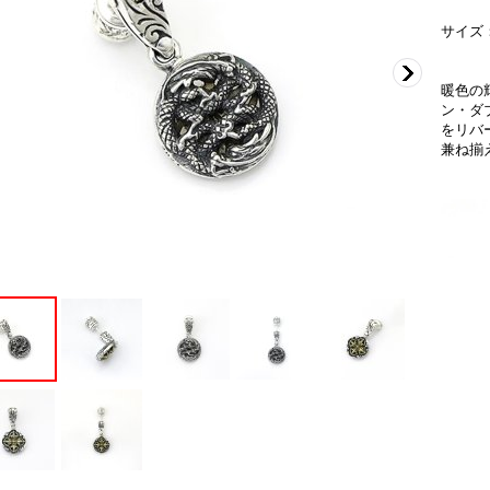
サイズ：W
暖色の
ン・ダ
をリバ
兼ね揃