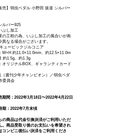
販売】弱虫ペダル 小野田 坂道 シルバー
ルバー925
いぶし加工
業の工程の為、いぶし加工の風合いが画
少異なる場合がございます。
 キュービックジルコニア
×H 約11.0×11.0mm、約12.5×11.0m
約1.5g、約1.3g
：オリジナルBOX、ギャランティカード
航（週刊少年チャンピオン）／弱虫ペダ
製作委員会
期間：2022年3月18日〜2022年4月22日
期：2022年7月末頃
らの商品は代金引換決済がご利用いただ
ん。商品受取り後のお支払いを希望され
はコンビニ後払い決済をご利用くださ