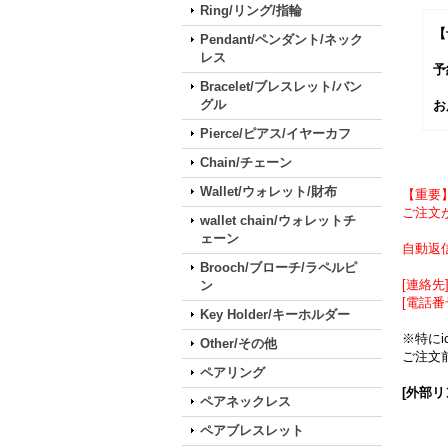
Ring/リング/指輪
【
Pendant/ペンダント/ネック
レス
予
Bracelet/ブレスレット/バン
グル
お
Pierce/ピアス/イヤーカフ
Chain/チェーン
Wallet/ウォレット/財布
【重要
ご注文が
wallet chain/ウォレットチ
ェーン
自動返
Brooch/ブローチ/ラペルピ
[連絡先] 
ン
[電話番
Key Holder/キーホルダー
※特に
Other/その他
ご注文前
ペアリング
[外部リ
ペアネックレス
ペアブレスレット