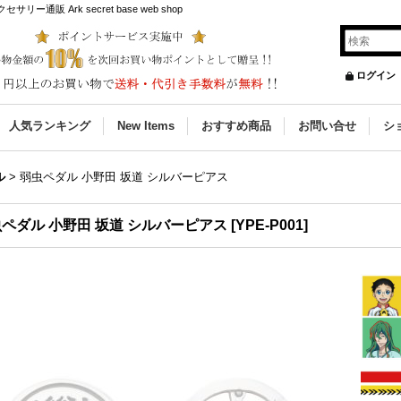
販 Ark secret base web shop
ログイン
人気ランキング
New Items
おすすめ商品
お問い合せ
シ
ル
>
弱虫ペダル 小野田 坂道 シルバーピアス
ペダル 小野田 坂道 シルバーピアス
[
YPE-P001
]