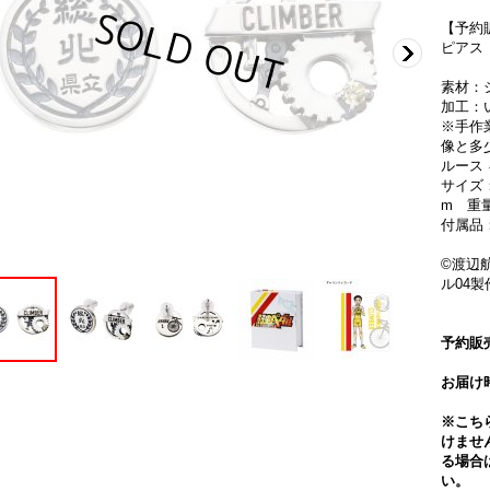
【予約
ピアス
素材：シ
加工：
※手作
像と多
ルース
サイズ：W
m 重量 
付属品
©渡辺
ル04
予約販売
お届け時
※こち
けませ
る場合
い。