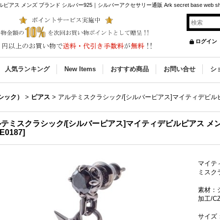
メンズ ブランド シルバー925｜シルバーアクセサリー通販 Ark secret base web sh
ログイン
人気ランキング
New Items
おすすめ商品
お問い合せ
シ
クラシック）
>
ピアス
>
アルテミスクラシック/[シルバーピアス]マイティデビルピ
テミスクラシック/[シルバーピアス]マイティデビルピアス メン
E0187
]
マイティ
ミスク
素材：
加工/C
サイズ：