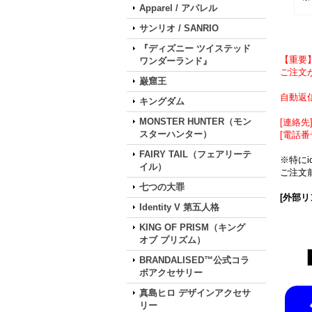
Apparel / アパレル
サンリオ / SANRIO
『ディズニー ツイステッド
【重要
ワンダーランド』
ご注文が
巌窟王
自動返
キングダム
MONSTER HUNTER（モン
[連絡先] 
スターハンター）
[電話番
FAIRY TAIL（フェアリーテ
※特に
イル）
ご注文前
七つの大罪
[外部リ
Identity V 第五人格
KING OF PRISM（キング
オブ プリズム）
BRANDALISED™公式コラ
ボアクセサリー
真島ヒロ デザインアクセサ
リー