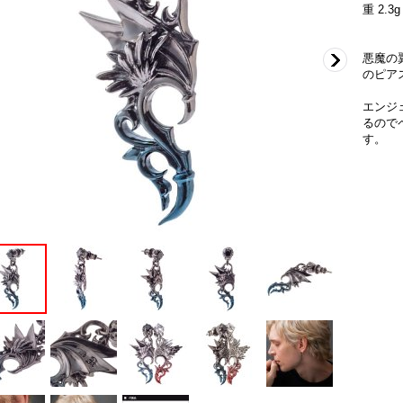
重 2.3g
悪魔の
のピア
エンジ
るので
す。