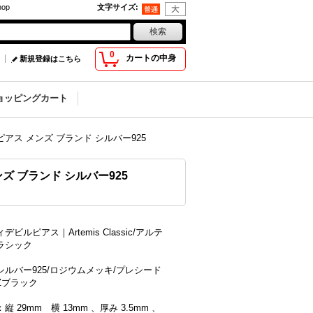
op
文字サイズ
:
0
カートの中身
新規登録はこちら
ョッピングカート
アス メンズ ブランド シルバー925
ズ ブランド シルバー925
デビルピアス｜Artemis Classic/アルテ
ラシック
シルバー925/ロジウムメッキ/プレシード
Zブラック
縦 29mm 横 13mm 、厚み 3.5mm 、