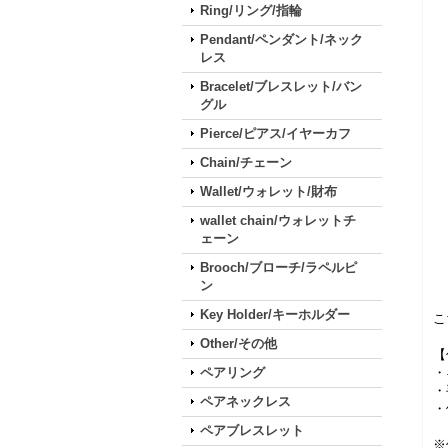
Ring/リング/指輪
Pendant/ペンダント/ネック
レス
Bracelet/ブレスレット/バン
グル
Pierce/ピアス/イヤーカフ
Chain/チェーン
Wallet/ウォレット/財布
wallet chain/ウォレットチ
ェーン
Brooch/ブローチ/ラペルピ
ン
Key Holder/キーホルダー
こ
Other/その他
【
ペアリング
・
・
ペアネックレス
・
ペアブレスレット
※