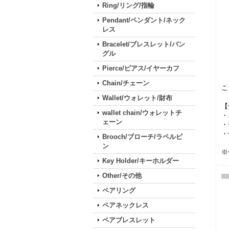
Ring/リング/指輪
Pendant/ペンダント/ネック
レス
Bracelet/ブレスレット/バン
グル
Pierce/ピアス/イヤーカフ
Chain/チェーン
こ
Wallet/ウォレット/財布
【
wallet chain/ウォレットチ
・
ェーン
・
・
Brooch/ブローチ/ラペルピ
ン
※
Key Holder/キーホルダー
Other/その他
ペアリング
ペアネックレス
ペアブレスレット