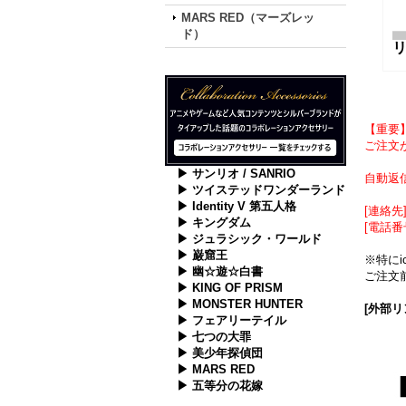
MARS RED（マーズレッ
ド）
【重要
ご注文が
▶ サンリオ / SANRIO
自動返
▶ ツイステッドワンダーランド
▶ Identity V 第五人格
[連絡先] 
▶ キングダム
[電話番
▶ ジュラシック・ワールド
▶ 巌窟王
※特に
▶ 幽☆遊☆白書
ご注文前
▶ KING OF PRISM
▶ MONSTER HUNTER
[外部リ
▶ フェアリーテイル
▶ 七つの大罪
▶ 美少年探偵団
▶ MARS RED
▶ 五等分の花嫁