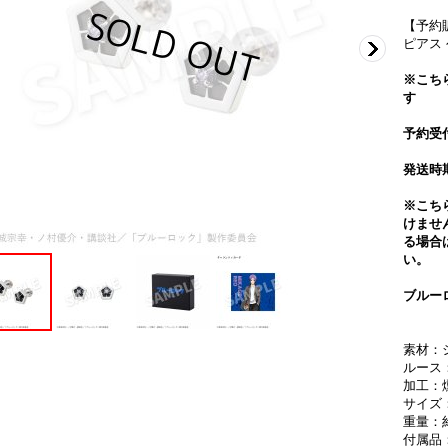
【予約
ピアス
※こち
す
予約受付期
発送時
※こち
けませ
る場合
い。
ブルー
素材：シ
ルース
加工：
サイズ：
重量：約
付属品