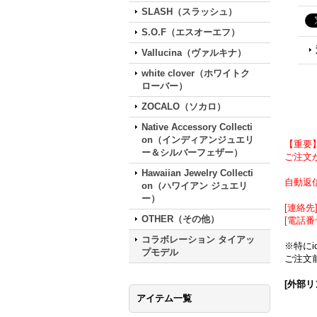
SLASH（スラッシュ）
S.O.F（エスオーエフ）
Vallucina（ヴァルキナ）
white clover（ホワイトク
ローバー）
ZOCALO（ソカロ）
Native Accessory Collecti
on（インディアンジュエリ
【重要
ー＆シルバーフェザー）
ご注文が
Hawaiian Jewelry Collecti
自動返
on（ハワイアン ジュエリ
ー）
[連絡先] 
OTHER（その他）
[電話番
コラボレーション タイアッ
※特に
プモデル
ご注文前
[外部リ
アイテム一覧