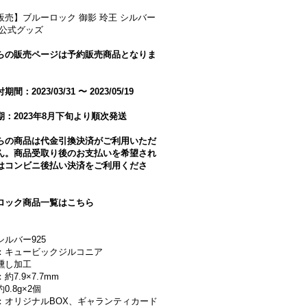
販売】ブルーロック 御影 玲王 シルバー
 公式グッズ
らの販売ページは予約販売商品となりま
間：2023/03/31 〜 2023/05/19
期：2023年8月下旬より順次発送
らの商品は代金引換決済がご利用いただ
ん。商品受取り後のお支払いを希望され
はコンビニ後払い決済をご利用くださ
ロック商品一覧はこちら
ルバー925
：キュービックジルコニア
燻し加工
約7.9×7.7mm
0.8g×2個
：オリジナルBOX、ギャランティカード