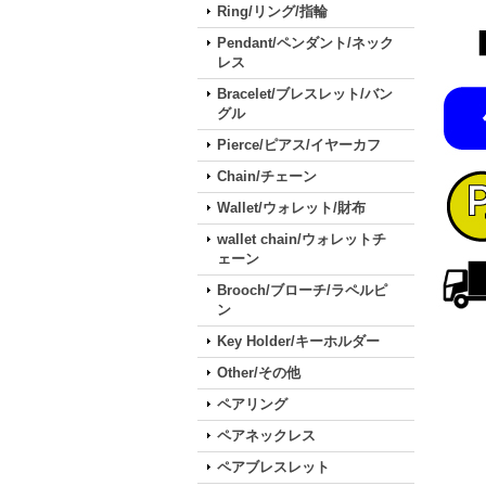
Ring/リング/指輪
Pendant/ペンダント/ネック
レス
Bracelet/ブレスレット/バン
グル
Pierce/ピアス/イヤーカフ
Chain/チェーン
Wallet/ウォレット/財布
wallet chain/ウォレットチ
ェーン
Brooch/ブローチ/ラペルピ
ン
Key Holder/キーホルダー
Other/その他
ペアリング
ペアネックレス
ペアブレスレット