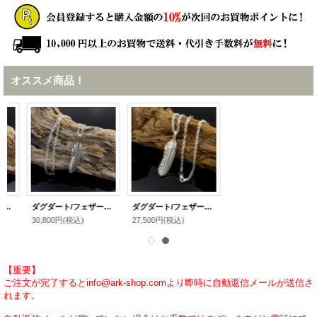
オススメ商品！
ダグダート/フェザーペンダント(ラージ) 羽 シルバ－925 メンズ DAgDART
ダグダート/フェザーペンダント(スモール) 羽 シルバ－925 メンズ DAgDART
30,800円
(税込)
27,500円
(税込)
【重要】
ご注文が完了するとinfo@ark-shop.comより即時に自動返信メールが送信さ
れます。