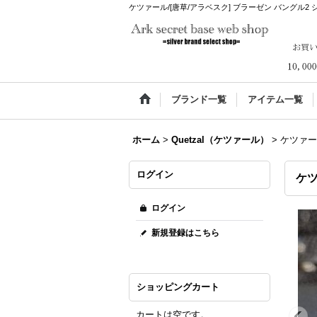
ケツァール/[唐草/アラベスク] ブラーゼン バングル2 シルバー9
ブランド一覧
アイテム一覧
ホーム
>
Quetzal（ケツァール）
>
ケツァール
ログイン
ケツ
ログイン
新規登録はこちら
ショッピングカート
カートは空です。