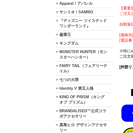
Apparel / アパレル
【重要
サンリオ / SANRIO
ご注文が
『ディズニー ツイステッド
自動返
ワンダーランド』
巌窟王
[連絡先] 
[電話番
キングダム
※特に
MONSTER HUNTER（モン
ご注文前
スターハンター）
FAIRY TAIL（フェアリーテ
[外部リ
イル）
七つの大罪
Identity V 第五人格
KING OF PRISM（キング
オブ プリズム）
BRANDALISED™公式コラ
ボアクセサリー
真島ヒロ デザインアクセサ
リー