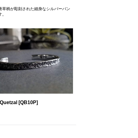
唐草柄が彫刻された細身なシルバーバン
す。
etzal
[
QB10P
]