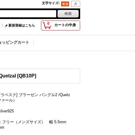
文字サイズ
:
0
カートの中身
新規登録はこちら
ョッピングカート
etzal
[
QB10P
]
アラベスク] ブラーゼン バングル2 /Quetz
ツァール）
lver925
：フリー（メンズサイズ） 幅 5.5mm
mm