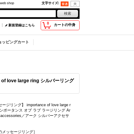
eb shop
文字サイズ
:
0
カートの中身
新規登録はこちら
ョッピングカート
ove large ring シルバーリング
ジリング】 importance of love large r
インポータンス オブ ラブ ラージリング Ar
ver accessories／アーク シルバーアクセサ
のメッセージリング］