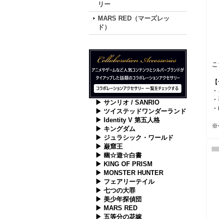
リー
MARS RED（マーズレッ
ド）
こ
【
・
・
▶ サンリオ / SANRIO
・
▶ ツイステッドワンダーランド
▶ Identity V 第五人格
※
▶ キングダム
▶ ジュラシック・ワールド
▶ 巌窟王
▶ 幽☆遊☆白書
▶ KING OF PRISM
▶ MONSTER HUNTER
▶ フェアリーテイル
▶ 七つの大罪
▶ 美少年探偵団
▶ MARS RED
▶ 五等分の花嫁