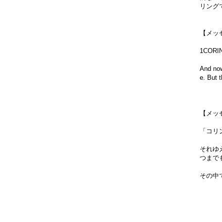
リング
【メッ
1CORI
And now
e. But t
【メッ
「コリ
それゆ
つまで
その中