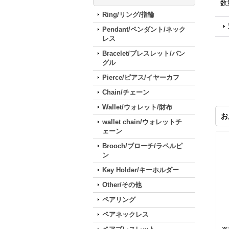
数
Ring/リング/指輪
Pendant/ペンダント/ネック
レス
Bracelet/ブレスレット/バン
グル
Pierce/ピアス/イヤーカフ
Chain/チェーン
Wallet/ウォレット/財布
お
wallet chain/ウォレットチ
ェーン
Brooch/ブローチ/ラペルピ
ン
Key Holder/キーホルダー
Other/その他
ペアリング
ペアネックレス