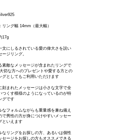
lver925
：リング幅 14mm（最大幅）
17g
一文にしるされている愛の偉大さを説い
セージリング。
る素敵なメッセージが含まれたリングで
 大切な方へのプレゼントや愛する方との
ングとしてもご利用いただけます
に刻まれたメッセージは小さな文字で全
いつくす模様のようになっているのが特
ングです
ルなフォルムながらも重量感を兼ね備え
ので男性の方が身につけやすいメッセー
グといえます
ルなリングをお探しの方、あるいは個性
ッセージをお探しの方もオススメできる