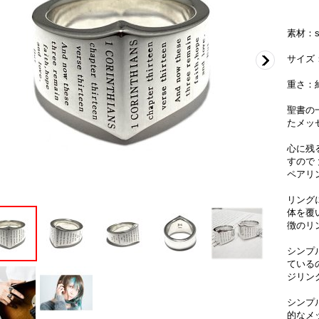
素材：si
サイズ
重さ：約
聖書の
たメッ
心に残
すので
ペアリ
リング
体を覆
徴のリ
シンプ
ている
ジリン
シンプ
的なメ