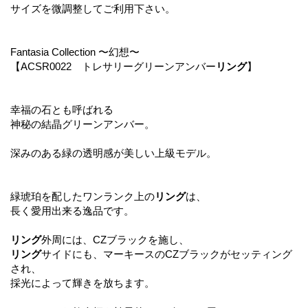
サイズを微調整してご利用下さい。
Fantasia Collection 〜幻想〜
【ACSR0022 トレサリーグリーンアンバー
リング
】
幸福の石とも呼ばれる
神秘の結晶グリーンアンバー。
深みのある緑の透明感が美しい上級モデル。
緑琥珀を配したワンランク上の
リング
は、
長く愛用出来る逸品です。
リング
外周には、CZブラックを施し、
リング
サイドにも、マーキースのCZブラックがセッティング
され、
採光によって輝きを放ちます。