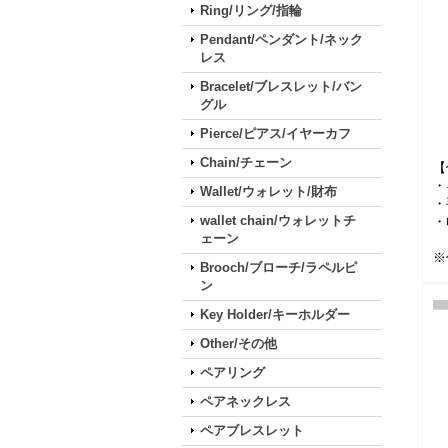
Ring/リング/指輪
Pendant/ペンダント/ネック
レス
Bracelet/ブレスレット/バン
グル
Pierce/ピアス/イヤーカフ
Chain/チェーン
【
・
Wallet/ウォレット/財布
・
wallet chain/ウォレットチ
・
ェーン
※
Brooch/ブローチ/ラペルピ
ン
Key Holder/キーホルダー
Other/その他
ペアリング
ペアネックレス
ペアブレスレット