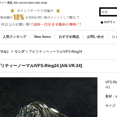
Ark secret base web shop
ログイン
人気ランキング
New Items
おすすめ商品
お問い合せ
シ
ノーマル）
>
リング
>
アビリティーノーマル/VFS-Ring24
リティーノーマル/VFS-Ring24
[
AN-VR-24
]
VFS-R
ル)
素材：si
サイズ：