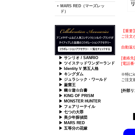
MARS RED（マーズレッ
ド）
【重要
ご注文が
自動返
▶ サンリオ / SANRIO
[連絡先] 
▶ ツイステッドワンダーランド
[電話番
▶ Identity V 第五人格
▶ キングダム
※特に
▶ ジュラシック・ワールド
ご注文前
▶ 巌窟王
▶ 幽☆遊☆白書
[外部リ
▶ KING OF PRISM
▶ MONSTER HUNTER
▶ フェアリーテイル
▶ 七つの大罪
▶ 美少年探偵団
▶ MARS RED
▶ 五等分の花嫁