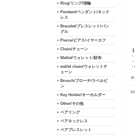
Ring/リング/指輪
Pendant/ペンダント/ネック
レス
Bracelet/ブレスレット/バン
グル
Pierce/ピアス/イヤーカフ
Chain/チェーン
【
・
Wallet/ウォレット/財布
・
wallet chain/ウォレットチ
・
ェーン
※
Brooch/ブローチ/ラペルピ
ン
Key Holder/キーホルダー
Other/その他
ペアリング
ペアネックレス
ペアブレスレット