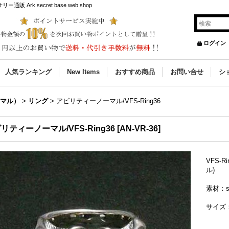
Ark secret base web shop
ログイン
人気ランキング
New Items
おすすめ商品
お問い合せ
シ
ノーマル）
>
リング
>
アビリティーノーマル/VFS-Ring36
リティーノーマル/VFS-Ring36
[
AN-VR-36
]
VFS-R
ル)
素材：si
サイズ：