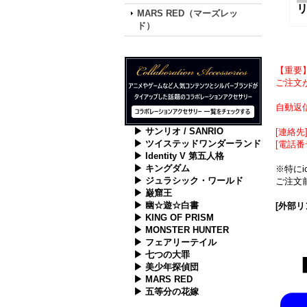
MARS RED（マーズレッ
ド）
【重要
ご注文が
自動返
▶ サンリオ / SANRIO
[連絡先] 
▶ ツイステッドワンダーランド
[電話番
▶ Identity V 第五人格
▶ キングダム
※特に
▶ ジュラシック・ワールド
ご注文前
▶ 巌窟王
▶ 幽☆遊☆白書
[外部リ
▶ KING OF PRISM
▶ MONSTER HUNTER
▶ フェアリーテイル
▶ 七つの大罪
▶ 美少年探偵団
▶ MARS RED
▶ 五等分の花嫁