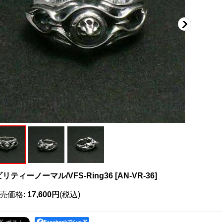
リティーノーマル/VFS-Ring36
[
AN-VR-36
]
売価格
:
17,600円
(税込)
Facebookでシェア