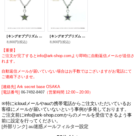
[キングオブプリズム グッズ] スタァペンダント 仁科カヅキver. キング オブ プリズム公式グッズ シルバーアクセサリー
[キングオブプリズム グッズ] スタァペンダント 神浜コウジver. キング オブ プリズム公式グッズ シルバーアクセサリー
8,800円
(税込)
8,800円
(税込)
【重要】
ご注文が完了するとinfo@ark-shop.comより即時に自動返信メールが送信さ
れます。
自動返信メールが届いていない場合はお手数ではございますがお電話にて
ご連絡下さいませ。
[連絡先] Ark secret base OSAKA
[電話番号]
06-7492-8407
（営業時間 12:00～20:00）
※特にicloudメールやauの携帯電話からご注文いただいているお
客様にメールが届いていないという事例が多発しております。
ご注文前にinfo@ark-shop.comからのメールを受信できるよう事
前に設定を行ってください。
[外部リンク] au迷惑メールフィルター設定