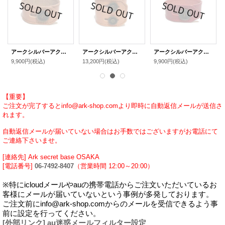
アークシルバーアクセサリーズ/リリーボタン シングルレザーブレスレット（ナチュラルブラウン）
アークシルバーアクセサリーズ/リリーボタン ダブルレザーブレスレット（ナチュラルブラウン）
アークシルバーアクセサリーズ/リリーボタン シングルレザーブレスレット（レッド）
9,900円
(税込)
13,200円
(税込)
9,900円
(税込)
【重要】
ご注文が完了するとinfo@ark-shop.comより即時に自動返信メールが送信さ
れます。
自動返信メールが届いていない場合はお手数ではございますがお電話にて
ご連絡下さいませ。
[連絡先] Ark secret base OSAKA
[電話番号]
06-7492-8407
（営業時間 12:00～20:00）
※特にicloudメールやauの携帯電話からご注文いただいているお
客様にメールが届いていないという事例が多発しております。
ご注文前にinfo@ark-shop.comからのメールを受信できるよう事
前に設定を行ってください。
[外部リンク] au迷惑メールフィルター設定