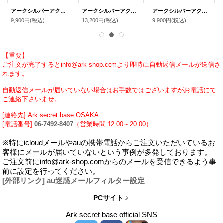
アークシルバーアクセサリーズ/リリーボタン シングルレザーブレスレット（ナチュラルブラウン）
アークシルバーアクセサリーズ/リリーボタン ダブルレザーブレスレット（ナチュラルブラウン）
アークシルバーアクセサリーズ/リリーボタン シングルレザーブレスレット（レッド）
9,900円
(税込)
13,200円
(税込)
9,900円
(税込)
【重要】
ご注文が完了するとinfo@ark-shop.comより即時に自動返信メールが送信さ
れます。
自動返信メールが届いていない場合はお手数ではございますがお電話にて
ご連絡下さいませ。
[連絡先] Ark secret base OSAKA
[電話番号]
06-7492-8407
（営業時間 12:00～20:00）
※特にicloudメールやauの携帯電話からご注文いただいているお
客様にメールが届いていないという事例が多発しております。
ご注文前にinfo@ark-shop.comからのメールを受信できるよう事
前に設定を行ってください。
[外部リンク] au迷惑メールフィルター設定
PCサイト
Ark secret base official SNS