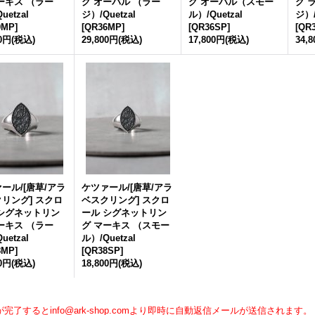
ーキス （ラー
グ オーバル （ラー
グ オーバル（スモー
グ 
uetzal
ジ）/Quetzal
ル）/Quetzal
ジ）/
9MP
]
[
QR36MP
]
[
QR36SP
]
[
QR
00円
(税込)
29,800円
(税込)
17,800円
(税込)
34,
ール/[唐草/アラ
ケツァール/[唐草/アラ
リング] スクロ
ベスクリング] スクロ
 シグネットリン
ール シグネットリン
ーキス （ラー
グ マーキス （スモー
uetzal
ル）/Quetzal
8MP
]
[
QR38SP
]
00円
(税込)
18,800円
(税込)
】
完了するとinfo@ark-shop.comより即時に自動返信メールが送信されます。