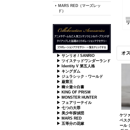
MARS RED（マーズレッ
ド）
オ
▶ サンリオ / SANRIO
▶ ツイステッドワンダーランド
▶ Identity V 第五人格
▶ キングダム
▶ ジュラシック・ワールド
▶ 巌窟王
▶ 幽☆遊☆白書
▶ KING OF PRISM
▶ MONSTER HUNTER
▶ フェアリーテイル
▶ 七つの大罪
▶ 美少年探偵団
ケツァ
▶ MARS RED
ベスク
▶ 五等分の花嫁
ール