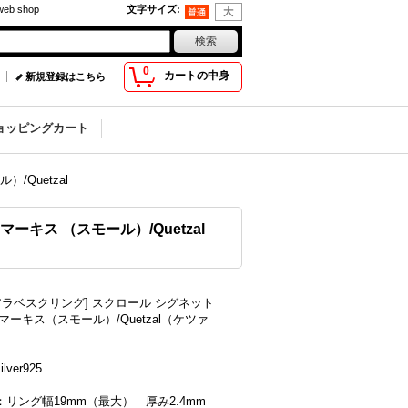
b shop
文字サイズ
:
0
カートの中身
新規登録はこちら
ョッピングカート
/Quetzal
ーキス （スモール）/Quetzal
アラベスクリング] スクロール シグネット
マーキス（スモール）/Quetzal（ケツァ
lver925
：リング幅19mm（最大） 厚み2.4mm