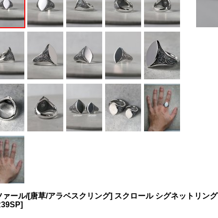
ァール/[唐草/アラベスクリング] スクロール シグネットリング マ
39SP
]