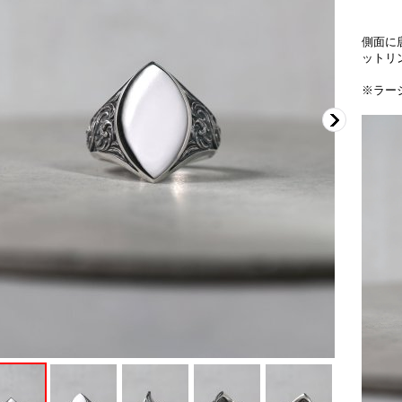
側面に
ットリ
※ラー