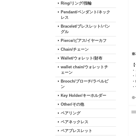
Ring/リング/指輪
Pendant/ペンダント/ネック
レス
Bracelet/ブレスレット/バン
グル
Pierce/ピアス/イヤーカフ
Chain/チェーン
※
Wallet/ウォレット/財布
【
wallet chain/ウォレットチ
・
ェーン
・
Brooch/ブローチ/ラペルピ
・
ン
・
Key Holder/キーホルダー
※
Other/その他
ペアリング
ペアネックレス
ペアブレスレット