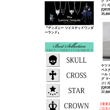
グ マ
ジ）/Q
[
QR3
35,8
『ディズニー ツイステッドワンダ
ーランド』
ケツァ
ベスク
ール
グ マ
ジ）/Q
[
QR3
37,8
【重要
ご注文が