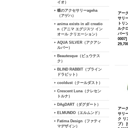
イオ）
蝶のアクセサリーageha
アー
（アゲハ）
サリ
トリ
anima exists in all creatio
ルク
n（アニマ エグジスツ イン
バー
オール クリエーション）
0007
]
AQUA SILVER（アクアシ
29,7
ルバー）
Beautesque（ビュウテス
ク）
BLIND RABBIT（ブライン
ドラビット）
cooldust（クールダスト）
Crescent Luna（クレセン
トルナ）
DAgDART（ダグダート）
アー
ELMUNDO（エルムンド）
サリ
ク リ
Fatima Design（ファティ
ブ）
[
マデザイン）