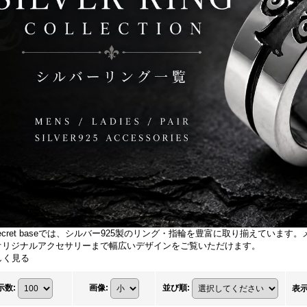
 secret baseでは、シルバー925製のリング・指輪を豊富に取り揃えてい
オリジナルアクセサリーまで幅広いデザインをご覧いただけます。
しく見る
示数
:
画像
:
並び順
:
表