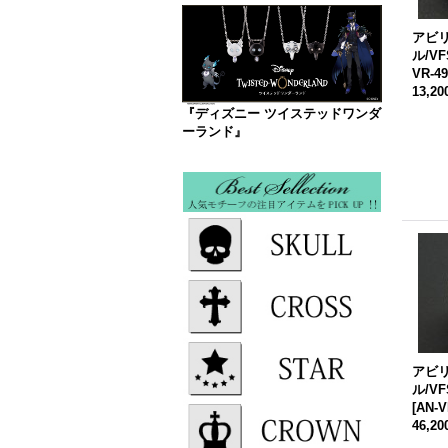
アビ
ル/VF
VR-49
13,2
『ディズニー ツイステッドワンダ
ーランド』
アビ
ル/VF
[
AN-V
46,2