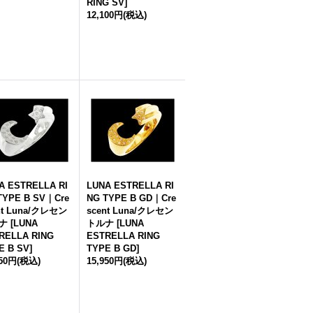
RING SV
]
12,100円
(税込)
A ESTRELLA RI
LUNA ESTRELLA RI
TYPE B SV｜Cre
NG TYPE B GD｜Cre
nt Luna/クレセン
scent Luna/クレセン
ナ
[
LUNA
トルナ
[
LUNA
RELLA RING
ESTRELLA RING
E B SV
]
TYPE B GD
]
950円
(税込)
15,950円
(税込)