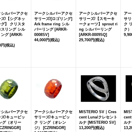
クシルバーアクセ
アークシルバーアクセ
アークシルバーアクセ
アー
ーズ/【シグネッ
サリーズ/[ロゴリング]
サリーズ/【スモーキ
サリ
ング】 クリスタ
Ark frame ring シル
ークォーツ】sprout ri
ク 
ロスリング シル
バーリング
[
ARKR-
ng シルバーリング
ク）
リング
[
ARKR-
0008SV
]
[
ARKR-0009SQ
]
9,9
44,000円
(税込)
29,700円
(税込)
00円
(税込)
クシルバーアクセ
アークシルバーアクセ
MISTERIO SV｜Cres
MIS
ーズ/キュービッ
サリーズ/キュービッ
cent Luna/クレセント
cen
ング（オリー
ク リング（オレン
ルナ
[
MISTERIO SV
]
ルナ
CZRINGGR
]
ジ）
[
CZRINGOR
]
13,200円
(税込)
13,