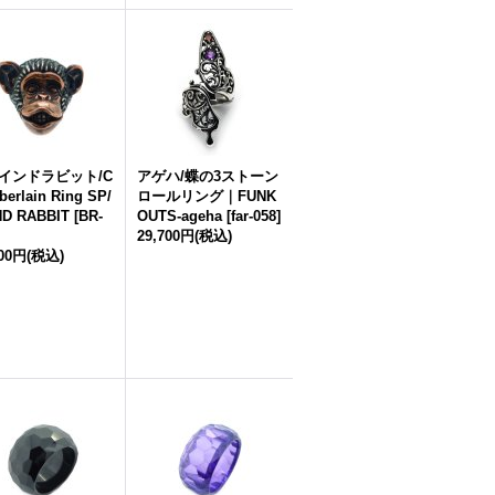
インドラビット/C
アゲハ/蝶の3ストーン
erlain Ring SP/
ロールリング｜FUNK
ND RABBIT
[
BR-
OUTS-ageha
[
far-058
]
29,700円
(税込)
000円
(税込)