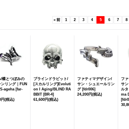
«
前
1
2
3
4
5
6
7
8
ハ/蝶とつぼみの
ブラインドラビット/
ファティマデザイン/
ファ
ンリング｜FUN
[スカルリング]Evoluti
サン・シュエールリン
サン
S-ageha
[
far-
on I Aging/BLIND RA
グ
[
fdr006
]
ルタ
BBIT
[
BR-4
]
24,200円
(税込)
ma 
00円
(税込)
61,600円
(税込)
[
fdr
30,