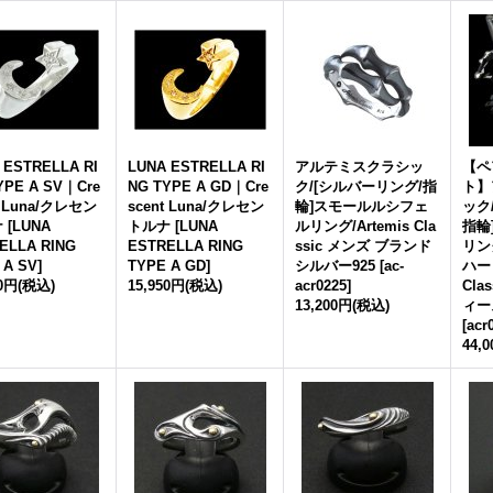
 ESTRELLA RI
LUNA ESTRELLA RI
アルテミスクラシッ
【ペ
YPE A SV｜Cre
NG TYPE A GD｜Cre
ク/[シルバーリング/指
ト】
t Luna/クレセン
scent Luna/クレセン
輪]スモールルシフェ
ック
ナ
[
LUNA
トルナ
[
LUNA
ルリング/Artemis Cla
指輪
ELLA RING
ESTRELLA RING
ssic メンズ ブランド
リン
 A SV
]
TYPE A GD
]
シルバー925
[
ac-
ハート
50円
(税込)
15,950円
(税込)
acr0225
]
Cla
13,200円
(税込)
ィー
[
acr
44,