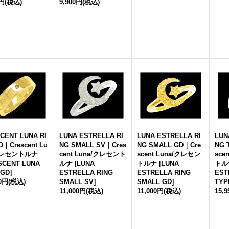
0円
(税込)
9,900円
(税込)
CENT LUNA RI
LUNA ESTRELLA RI
LUNA ESTRELLA RI
LUN
D｜Crescent Lu
NG SMALL SV｜Cres
NG SMALL GD｜Cre
NG 
クレセントルナ
cent Luna/クレセント
scent Luna/クレセン
sce
SCENT LUNA
ルナ
[
LUNA
トルナ
[
LUNA
トル
 GD
]
ESTRELLA RING
ESTRELLA RING
EST
00円
(税込)
SMALL SV
]
SMALL GD
]
TYP
11,000円
(税込)
11,000円
(税込)
15,