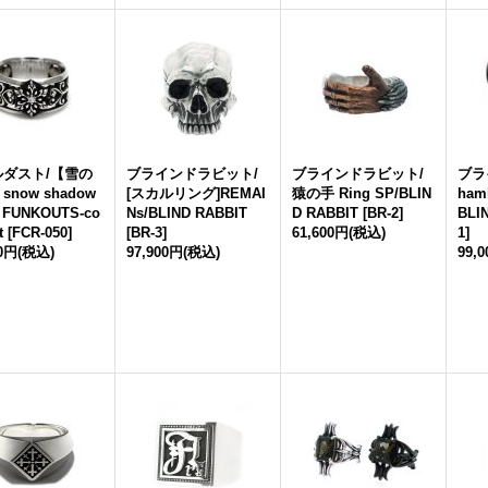
ルダスト/【雪の
ブラインドラビット/
ブラインドラビット/
ブラ
now shadow
[スカルリング]REMAI
猿の手 Ring SP/BLIN
hamb
｜FUNKOUTS-co
Ns/BLIND RABBIT
D RABBIT
[
BR-2
]
BLI
t
[
FCR-050
]
[
BR-3
]
61,600円
(税込)
1
]
00円
(税込)
97,900円
(税込)
99,